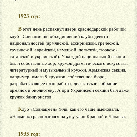
1923 год:
В
этот день распахнул двери краснодарский рабочий
клуб «Совнацмен», объединивший клубы девяти
национальностей (армянской, ассирийской, греческой,
грузинской, еврейской, немецкой, польской, тюркско-
татарской и украинской). У каждой национальной секции
были собственные хор, кружок драматического искусства,
литературный и музыкальный кружки. Армянская секция,
например, имела 9 кружков, собственное бюро,
разрабатывавщее план работы, делегатское собрание
армянок и библиотеку. А при Украинской секции был даже
кружок бандуристов.
К
луб «Совнацмен» (или, как его чаще именовали,
«Нацмен») располагался на углу улиц Красной и Чапаева.
1935 год: