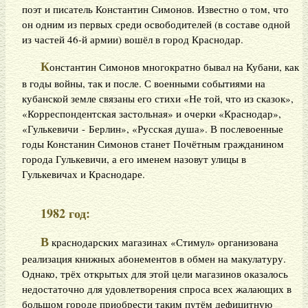
поэт и писатель Константин Симонов. Известно о том, что
он одним из первых среди освободителей (в составе одной
из частей 46-й армии) вошёл в город Краснодар.
К
онстантин Симонов многократно бывал на Кубани, как
в годы войны, так и после. С военными событиями на
кубанской земле связаны его стихи «Не той, что из сказок»,
«Корреспондентская застольная» и очерки «Краснодар»,
«Гулькевичи - Берлин», «Русская душа». В послевоенные
годы Констанин Симонов станет Почётным гражданином
города Гулькевичи, а его именем назовут улицы в
Гулькевичах и Краснодаре.
1982 год:
В
краснодарских магазинах «Стимул» организована
реализация книжных абонементов в обмен на макулатуру.
Однако, трёх открытых для этой цели магазинов оказалось
недостаточно для удовлетворения спроса всех жалающих в
большом городе приобрести таким путём дефицитную