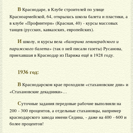
В
Краснодаре, в Клубе строителей по улице
Красноармейской, 64, открылась школа балета и пластики, а
в клубе «Профинтерн» (Красная, 40) - курсы массовых
танцев (русских, кавказских, европейских).
И
школу, и курсы вела
«балерина ленинградского и
парижского балета»
(так о ней писали газеты) Русанова,
приехавшая в Краснодар из Парижа ещё в 1928 году.
1936 год:
В
Краснодарском крае проходили «стахановские дни» и
«Стахановские декадники»…
С
уточные задания передовые рабочие выполняли на
200 - 300 процентов, а отдельные стахановцы, например
краснодарского завода имени Седина, - даже на 400 - 600 и
более процентов!