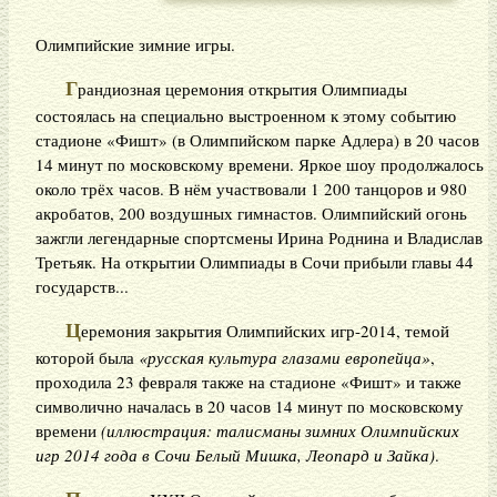
Олимпийские зимние игры.
Г
рандиозная церемония открытия Олимпиады
состоялась на специально выстроенном к этому событию
стадионе «Фишт» (в Олимпийском парке Адлера) в 20 часов
14 минут по московскому времени. Яркое шоу продолжалось
около трёх часов. В нём участвовали 1 200 танцоров и 980
акробатов, 200 воздушных гимнастов. Олимпийский огонь
зажгли легендарные спортсмены Ирина Роднина и Владислав
Третьяк. На открытии Олимпиады в Сочи прибыли главы 44
государств...
Ц
еремония закрытия Олимпийских игр-2014, темой
которой была
«русская культура глазами европейца»
,
проходила 23 февраля также на стадионе «Фишт» и также
символично началась в 20 часов 14 минут по московскому
времени
(иллюстрация: талисманы зимних Олимпийских
игр 2014 года в Сочи Белый Мишка, Леопард и Зайка)
.