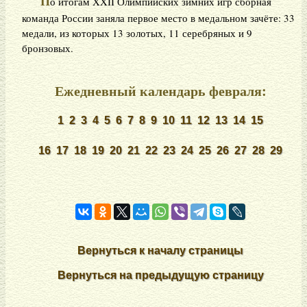
П
о итогам XXII Олимпийских зимних игр сборная
команда России заняла первое место в медальном зачёте: 33
медали, из которых 13 золотых, 11 серебряных и 9
бронзовых.
Ежедневный календарь февраля:
1
2
3
4
5
6
7
8
9
10
11
12
13
14
15
16
17
18
19
20
21
22
23
24
25
26
27
28
29
Вернуться к началу страницы
Вернуться на предыдущую страницу