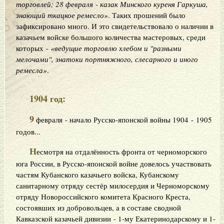
торговлей; 28 февраля - казак Минского куреня Гаркуша,
знающий ткацкое ремесло»
. Таких прошений было
зафиксировано много. И это свидетельствовало о наличии в
казачьем войске большого количества мастеровых, среди
которых -
«ведущие торговлю хлебом и "разными
мелочами", знатоки портняжного, слесарного и иного
ремесла»
.
1904 год:
9
февраля - начало Русско-японской войны 1904 - 1905
годов...
Н
есмотря на отдалённость фронта от черноморского
юга России, в Русско-японской войне довелось участвовать
частям Кубанского казачьего войска, Кубанскому
санитарному отряду сестёр милосердия и Черноморскому
отряду Новороссийского комитета Красного Креста,
состоявших из добровольцев, а в составе сводной
Кавказской казачьей дивизии - 1-му Екатеринодарскому и 1-