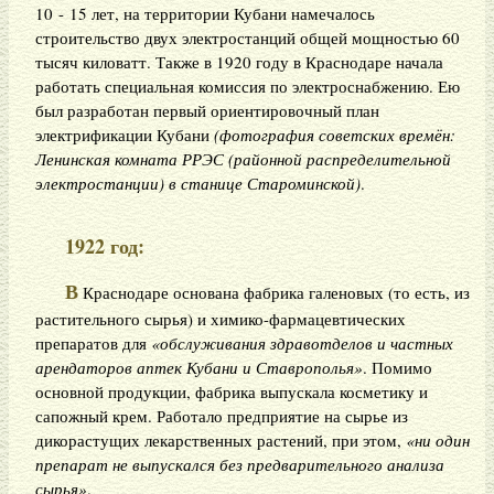
10 - 15 лет, на территории Кубани намечалось
строительство двух электростанций общей мощностью 60
тысяч киловатт. Также в 1920 году в Краснодаре начала
работать специальная комиссия по электроснабжению. Ею
был разработан первый ориентировочный план
электрификации Кубани
(фотография советских времён:
Ленинская комната РРЭС (районной распределительной
электростанции) в станице Староминской)
.
1922 год:
В
Краснодаре основана фабрика галеновых (то есть, из
растительного сырья) и химико-фармацевтических
препаратов для
«обслуживания здравотделов и частных
арендаторов аптек Кубани и Ставрополья»
. Помимо
основной продукции, фабрика выпускала косметику и
сапожный крем. Работало предприятие на сырье из
дикорастущих лекарственных растений, при этом,
«ни один
препарат не выпускался без предварительного анализа
сырья»
.