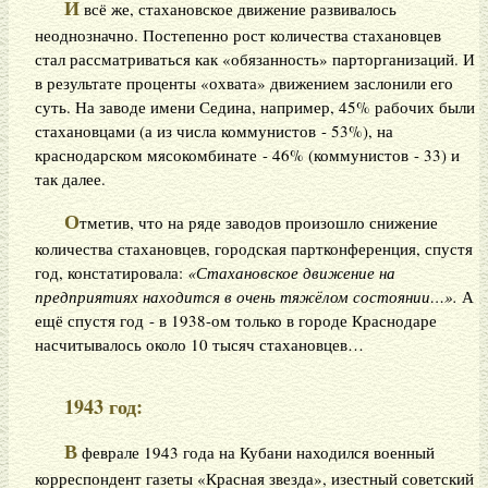
И
всё же, стахановское движение развивалось
неоднозначно. Постепенно рост количества стахановцев
стал рассматриваться как «обязанность» парторганизаций. И
в результате проценты «охвата» движением заслонили его
суть. На заводе имени Седина, например, 45% рабочих были
стахановцами (а из числа коммунистов - 53%), на
краснодарском мясокомбинате - 46% (коммунистов - 33) и
так далее.
О
тметив, что на ряде заводов произошло снижение
количества стахановцев, городская партконференция, спустя
год, констатировала:
«Стахановское движение на
предприятиях находится в очень тяжёлом состоянии…».
А
ещё спустя год - в 1938-ом только в городе Краснодаре
насчитывалось около 10 тысяч стахановцев…
1943 год:
В
феврале 1943 года на Кубани находился военный
корреспондент газеты «Красная звезда», изестный советский