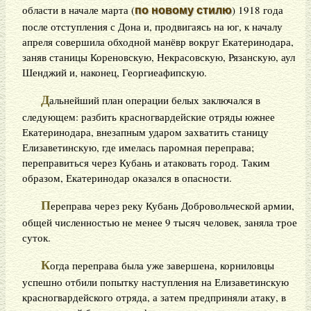
области в начале марта (
) 1918 года
по новому стилю
после отступления с Дона и, продвигаясь на юг, к началу
апреля совершила обходной манёвр вокруг Екатеринодара,
заняв станицы Кореновскую, Некрасовскую, Рязанскую, аул
Шенджий и, наконец, Георгиеафипскую.
Д
альнейший план операции белых заключался в
следующем: разбить красногвардейские отряды южнее
Екатеринодара, внезапным ударом захватить станицу
Елизаветинскую, где имелась паромная переправа;
переправиться через Кубань и атаковать город. Таким
образом, Екатеринодар оказался в опасности.
П
ереправа через реку Кубань Добровольческой армии,
общей численностью не менее 9 тысяч человек, заняла трое
суток.
К
огда переправа была уже завершена, корниловцы
успешно отбили попытку наступления на Елизаветинскую
красногвардейского отряда, а затем предприняли атаку, в