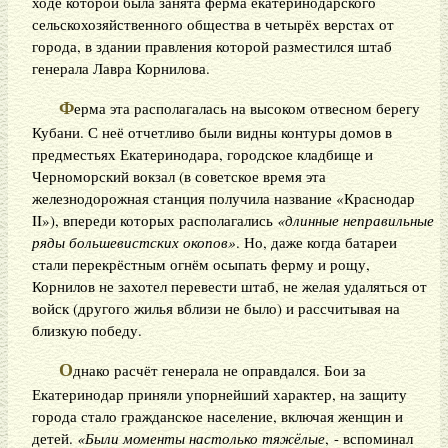
ходе которой была занята ферма екатеринодарского
сельскохозяйственного общества в четырёх верстах от
города, в здании правления которой разместился штаб
генерала Лавра Корнилова.
Ф
ерма эта располагалась на высоком отвесном берегу
Кубани. С неё отчетливо были видны контуры домов в
предместьях Екатеринодара, городское кладбище и
Черноморский вокзал (в советское время эта
железнодорожная станция получила название «Краснодар
II»), впереди которых располагались
«длинные неправильные
ряды большевистских окопов»
. Но, даже когда батареи
стали перекрёстным огнём осыпать ферму и рощу,
Корнилов не захотел перевести штаб, не желая удаляться от
войск (другого жилья вблизи не было) и рассчитывая на
близкую победу.
О
днако расчёт генерала не оправдался. Бои за
Екатеринодар приняли упорнейший характер, на защиту
города стало гражданское население, включая женщин и
детей.
«Были моменты настолько тяжёлые
, - вспоминал