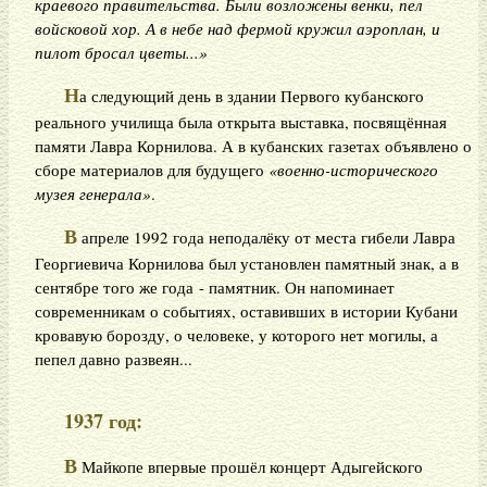
краевого правительства. Были возложены венки, пел
войсковой хор. А в небе над фермой кружил аэроплан, и
пилот бросал цветы...»
Н
а следующий день в здании Первого кубанского
реального училища была открыта выставка, посвящённая
памяти Лавра Корнилова. А в кубанских газетах объявлено о
сборе материалов для будущего
«военно-исторического
музея генерала»
.
В
апреле 1992 года неподалёку от места гибели Лавра
Георгиевича Корнилова был установлен памятный знак, а в
сентябре того же года - памятник. Он напоминает
современникам о событиях, оставивших в истории Кубани
кровавую борозду, о человеке, у которого нет могилы, а
пепел давно развеян...
1937 год:
В
Майкопе впервые прошёл концерт Адыгейского