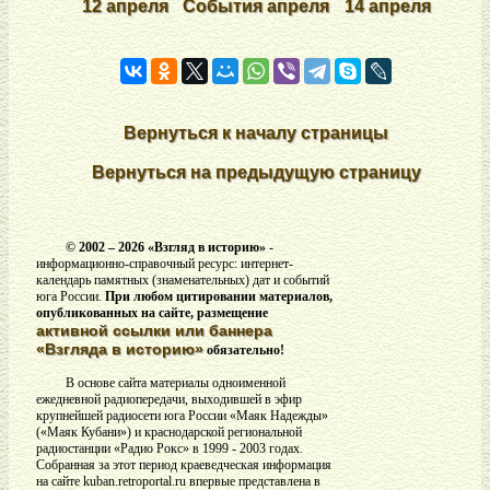
12 апреля
События апреля
14 апреля
Вернуться к началу страницы
Вернуться на предыдущую страницу
© 2002 –
2026 «Взгляд в историю»
-
информационно-справочный ресурс: интернет-
календарь памятных (знаменательных) дат и событий
юга России.
При любом цитировании материалов,
опубликованных на сайте, размещение
активной ссылки или баннера
«Взгляда в историю»
обязательно!
В основе сайта материалы одноименной
ежедневной радиопередачи, выходившей в эфир
крупнейшей радиосети юга России «Маяк Надежды»
(«Маяк Кубани») и краснодарской региональной
радиостанции «Радио Рокс» в 1999 - 2003 годах.
Собранная за этот период краеведческая информация
на сайте kuban.retroportal.ru впервые представлена в