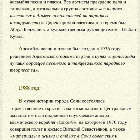
ансамбля песни и пляски. Все артисты прекрасно пели и
танцевали, а музыкальная группа состояла
«из широко
известных в Адыгее исполнителей на народных
инструментах»
. Директором коллектива в то время был
Абдул Беджашев, а художественным руководителем - Шабан
Кубов.
А
нсамбль песни и пляски был создан в 1936 году
решением Адыгейского обкома партии в целях
«пропаганды
лучших образцов песенного и танцевального народного
творчества»
.
1988 год:
В
музее истории города Сочи состоялось
торжественное открытие зала космонавтики. Центральным
экспонатом стал подлинный спускаемый аппарат
космического корабля «Союз-9», на котором в 1970 году
совершил полёт в космос Виталий Севастьянов, а также
«материалы о жизни и отдыхе в Сочи советских и