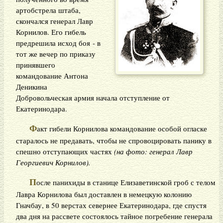
артобстрела штаба,
скончался генерал Лавр
Корнилов. Его гибель
предрешила исход боя - в
тот же вечер по приказу
принявшего
командование Антона
Деникина
Добровольческая армия начала отступление от
Екатеринодара.
Ф
акт гибели Корнилова командование особой огласке
старалось не предавать, чтобы не спровоцировать панику в
спешно отступающих частях
(на фото: генерал Лавр
Георгиевич Корнилов).
П
осле панихиды в станице Елизаветинской гроб с телом
Лавра Корнилова был доставлен в немецкую колонию
Гначбау, в 50 верстах севернее Екатеринодара, где спустя
два дня на рассвете состоялось тайное погребение генерала