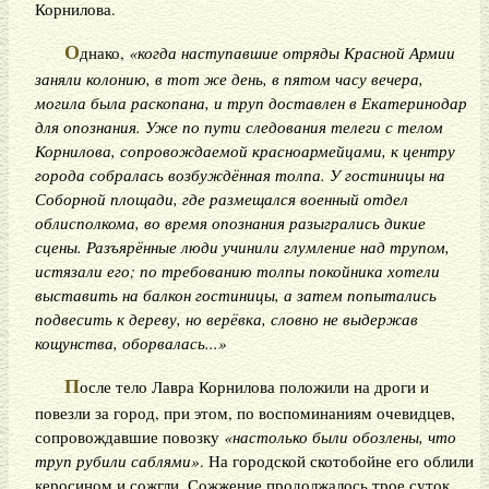
Корнилова.
О
днако,
«когда наступавшие отряды Красной Армии
заняли колонию, в тот же день, в пятом часу вечера,
могила была раскопана, и труп доставлен в Екатеринодар
для опознания. Уже по пути следования телеги с телом
Корнилова, сопровождаемой красноармейцами, к центру
города собралась возбуждённая толпа. У гостиницы на
Соборной площади, где размещался военный отдел
облисполкома, во время опознания разыгрались дикие
сцены. Разъярённые люди учинили глумление над трупом,
истязали его; по требованию толпы покойника хотели
выставить на балкон гостиницы, а затем попытались
подвесить к дереву, но верёвка, словно не выдержав
кощунства, оборвалась...»
П
осле тело Лавра Корнилова положили на дроги и
повезли за город, при этом, по воспоминаниям очевидцев,
сопровождавшие повозку
«настолько были обозлены, что
труп рубили саблями»
. На городской скотобойне его облили
керосином и сожгли. Сожжение продолжалось трое суток,