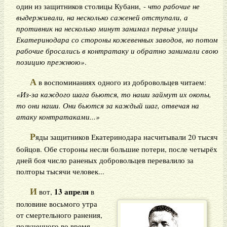
один из защитников столицы Кубани, -
что рабочие не
выдерживали, на несколько саженей отступали, а
противник на несколько минут занимал первые улицы
Екатеринодара со стороны кожевенных заводов, но потом
рабочие бросались в контратаку и обратно занимали свою
позицию прежнюю»
.
А
в воспоминаниях одного из добровольцев читаем:
«Из-за каждого шага бьются, то наши займут их окопы,
то они наши. Они бьются за каждый шаг, отвечая на
атаку контратаками...»
Р
яды защитников Екатеринодара насчитывали 20 тысяч
бойцов. Обе стороны несли большие потери, после четырёх
дней боя число раненых добровольцев перевалило за
полторы тысячи человек...
И
13 апреля
вот,
в
половине восьмого утра
от смертельного ранения,
полученного во время