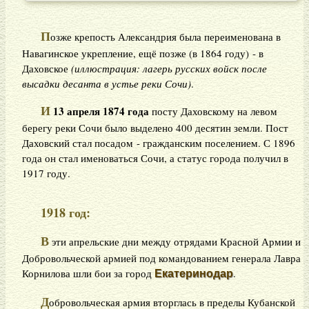
П
озже крепость Александрия была переименована в
Навагинское укрепление, ещё позже (в 1864 году) - в
Даховское
(иллюстрация: лагерь русских войск после
высадки десанта в устье реки Сочи)
.
И
13 апреля 1874 года
посту Даховскому на левом
берегу реки Сочи было выделено 400 десятин земли. Пост
Даховский стал посадом - гражданским поселением. С 1896
года он стал именоваться Сочи, а статус города получил в
1917 году.
1918 год:
В
эти апрельские дни между отрядами Красной Армии и
Добровольческой армией под командованием генерала Лавра
Корнилова шли бои за город
.
Екатеринодар
Д
обровольческая армия вторглась в пределы Кубанской