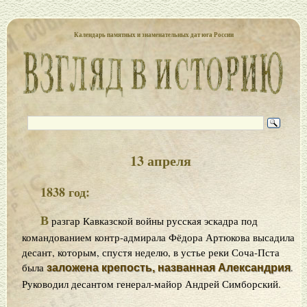
Календарь памятных и знаменательных дат юга России
13 апреля
1838 год:
В
разгар Кавказской войны русская эскадра под
командованием контр-адмирала Фёдора Артюкова высадила
десант, которым, спустя неделю, в устье реки Соча-Пста
была
.
заложена крепость, названная Александрия
Руководил десантом генерал-майор Андрей Симборский.