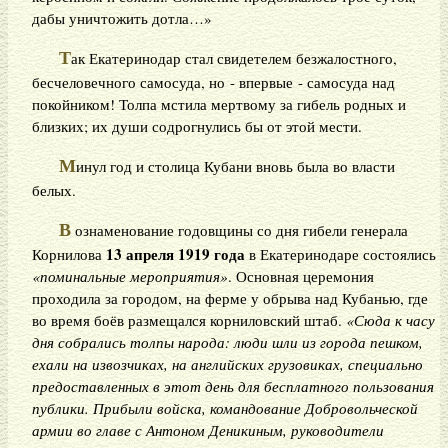
дабы уничтожить дотла…»
Т
ак Екатеринодар стал свидетелем безжалостного,
бесчеловечного самосуда, но - впервые - самосуда над
покойником! Толпа мстила мертвому за гибель родных и
близких; их души содрогнулись бы от этой мести.
М
инул год и столица Кубани вновь была во власти
белых.
В
ознаменование годовщины со дня гибели генерала
13 апреля 1919 года
Корнилова
в Екатеринодаре состоялись
«поминальные мероприятия»
. Основная церемония
проходила за городом, на ферме у обрыва над Кубанью, где
во время боёв размещался корниловский штаб.
«Сюда к часу
дня собрались толпы народа: люди шли из города пешком,
ехали на извозчиках, на английских грузовиках, специально
предоставленных в этот день для бесплатного пользования
публики. Прибыли войска, командование Добровольческой
армии во главе с Антоном Деникиным, руководители