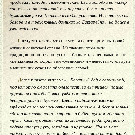
продавали колодки символические. Были колодки на манер
сапожных, но величиной с напёрсток, были просто
бумажные розы. Цепляли колодки усиленно. И не только на
базаре и в трёхоконных домиках на Батарейной, но даже в
учреждениях».
С
ледует сказать, что несмотря на все приметы новой
жизни в советской стране, Масленицу отмечали
традиционно по-старорусски - блинами, варениками и вот -
«цеплянием колодок» тем «женихам» и «невестам», которые
в минувший сезон не обзавелись семьей.
Д
алее в газете читаем:
«…Базарный дед с гармошкой,
под которую он обычно благочестиво вытягивал "Мимо
царствия проходю", явно учёл момент и нанял
беспризорника с бубном. Вместо набожных вздохов
трёхрядка заливалась отчаянным гопаком. А беспризорный,
сделав каменное лицо, наяривал в бубен, пуская, где надо,
трель. Семипудовые тети из масляного ряда, грациозно
подняв правую руку, заходили в круговую. "Ты ж мене
пидманула, ты ж мене пидвела", - выпевала трёхрядка. А