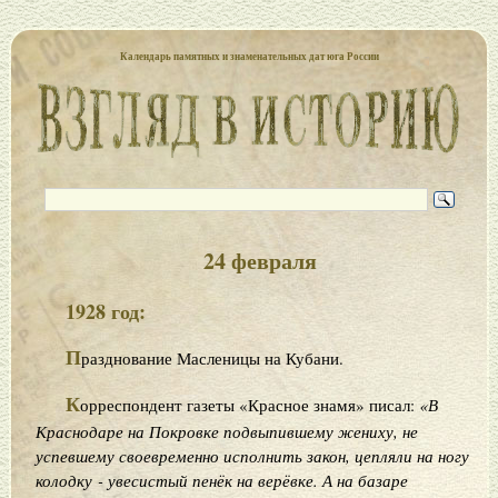
Календарь памятных и знаменательных дат юга России
24 февраля
1928 год:
П
разднование Масленицы на Кубани.
К
орреспондент газеты «Красное знамя» писал:
«В
Краснодаре на Покровке подвыпившему жениху, не
успевшему своевременно исполнить закон, цепляли на ногу
колодку - увесистый пенёк на верёвке. А на базаре