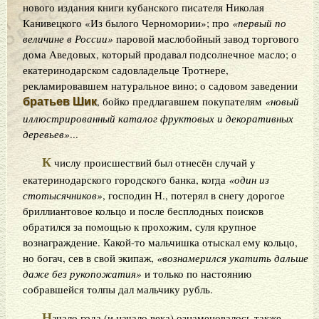
нового издания книги кубанского писателя Николая
Канивецкого «Из былого Черномории»; про
«первый по
величине в России»
паровой маслобойный завод торгового
дома Аведовых, который продавал подсолнечное масло; о
екатеринодарском садовладельце Тротнере,
рекламировавшем натуральное вино; о садовом заведении
, бойко предлагавшем покупателям
«новый
братьев Шик
иллюстрированный каталог фруктовых и декоративных
деревьев»
...
К
числу происшествий был отнесён случай у
екатеринодарского городского банка, когда
«один из
стотысячников»
, господин Н., потерял в снегу дорогое
бриллиантовое кольцо и после бесплодных поисков
обратился за помощью к прохожим, суля крупное
вознаграждение. Какой-то мальчишка отыскал ему кольцо,
но богач, сев в свой экипаж,
«вознамерился укатить дальше
даже без рукопожатия»
и только по настоянию
собравшейся толпы дал мальчику рубль.
Н
ачало года (и начало века) ознаменовалось также