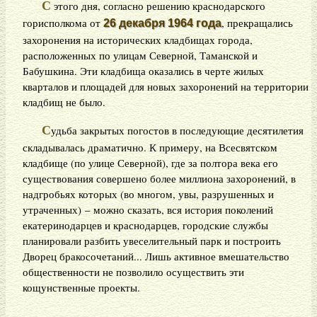
С
этого дня, согласно решению краснодарского
горисполкома от
, прекращались
26 декабря 1964 года
захоронения на исторических кладбищах города,
расположенных по улицам Северной, Таманской и
Бабушкина. Эти кладбища оказались в черте жилых
кварталов и площадей для новых захоронений на территории
кладбищ не было.
С
удьба закрытых погостов в последующие десятилетия
складывалась драматично. К примеру, на Всесвятском
кладбище (по улице Северной), где за полтора века его
существования совершено более миллиона захоронений, в
надгробьях которых (во многом, увы, разрушенных и
утраченных) – можно сказать, вся история поколений
екатеринодарцев и краснодарцев, городские службы
планировали разбить увеселительный парк и построить
Дворец бракосочетаний... Лишь активное вмешательство
общественности не позволило осуществить эти
кощунственные проекты.