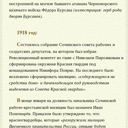
построенной на могиле бывшего атамана Черноморского
казачьего войска Фёдора Бурсака
(иллюстрация: герб рода
дворян Бурсаков)
.
1918 год:
С
остоялось собрание Сочинского совета рабочих и
солдатских депутатов, на котором был избран
Революционный комитет во главе с Николаем Пирожковым и
сформирована окружная Красная гвардия под
командованием Никифора Поярко. На последнего было
возложено сформировать милицию,
«содержащуюся на
средства домо- и дачевладельцев под руководством
выделения из Совета Красной гвардии»
.
В
конце января на должность начальника Сочинской
рабоче-крестьянской милиции был назначен Иван
Пономарёв. Приказом было утверждено то, что
красногвардейцы, которые
«разоружили милицию
Временного правительства России, отныне будут