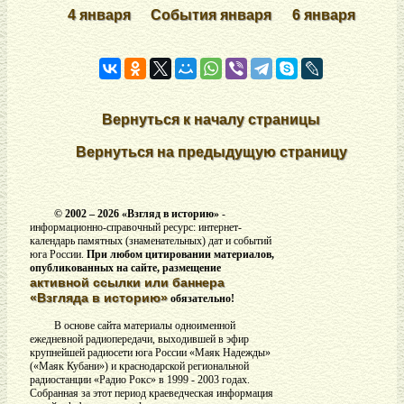
4 января
События января
6 января
Вернуться к началу страницы
Вернуться на предыдущую страницу
© 2002 –
2026 «Взгляд в историю»
-
информационно-справочный ресурс: интернет-
календарь памятных (знаменательных) дат и событий
юга России.
При любом цитировании материалов,
опубликованных на сайте, размещение
активной ссылки или баннера
«Взгляда в историю»
обязательно!
В основе сайта материалы одноименной
ежедневной радиопередачи, выходившей в эфир
крупнейшей радиосети юга России «Маяк Надежды»
(«Маяк Кубани») и краснодарской региональной
радиостанции «Радио Рокс» в 1999 - 2003 годах.
Собранная за этот период краеведческая информация