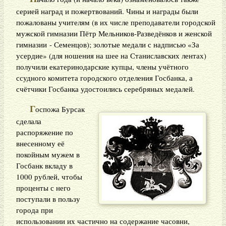
серией наград и пожертвований. Чины и награды были
пожалованы учителям (в их числе преподаватели городской
мужской гимназии Пётр Мельников-Разведёнков и женской
гимназии - Семенцов); золотые медали с надписью «За
усердие» (для ношения на шее на Станиславских лентах)
получили екатеринодарские купцы, члены учётного
ссудного комитета городского отделения Госбанка, а
счётчики Госбанка удостоились серебряных медалей.
Г
оспожа Бурсак
сделала
распоряжение по
внесенному её
покойным мужем в
Госбанк вкладу в
1000 рублей, чтобы
проценты с него
поступали в пользу
города при
использовании их частично на содержание часовни,