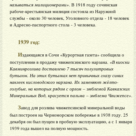
называться милиционерами»
. В 1918 году сочинская
рабоче-крестьянская милиция состояла из Наружной
службы - около 30 человек, Уголовного отдела - 18 человек
и Адресно-паспортного стола - 3 человека.
1939 год:
И
здающаяся в Сочи «Курортная газета» сообщила о
поступлении в продажу чвижепсинского нарзана.
«В киоски
Кавминрозлива доставлено 7 тысяч полулитровых
бутылок. На этих бутылках нет привычных глазу синих
наклеек кисловодского нарзана. Их заменяют жёлто-
голубые, на которых рядом с орлом – эмблемой Кавказских
Минеральных Вод, красуется пальма – эмблема Чвижепсе»
.
З
авод для розлива чвижепсинской минеральной воды
был построен на Черноморском побережье в 1938 году. 25
декабря он был пущен в пробную эксплуатацию, а с 1 января
1939 года вышел на полную мощность.