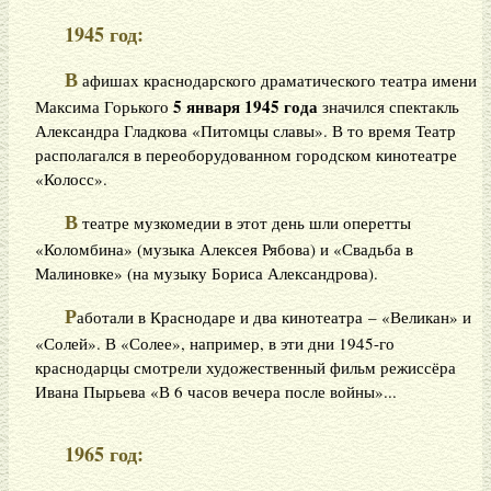
1945 год:
В
афишах краснодарского драматического театра имени
5 января 1945 года
Максима Горького
значился спектакль
Александра Гладкова «Питомцы славы». В то время Театр
располагался в переоборудованном городском кинотеатре
«Колосс».
В
театре музкомедии в этот день шли оперетты
«Коломбина» (музыка Алексея Рябова) и «Свадьба в
Малиновке» (на музыку Бориса Александрова).
Р
аботали в Краснодаре и два кинотеатра – «Великан» и
«Солей». В «Солее», например, в эти дни 1945-го
краснодарцы смотрели художественный фильм режиссёра
Ивана Пырьева «В 6 часов вечера после войны»...
1965 год: