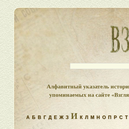
Алфавитный указатель истори
упоминаемых на сайте «Взгля
И
А
Б
В
Г
Д
Е
Ж
З
К
Л
М
Н
О
П
Р
С
Т