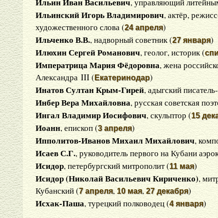
Ильин Иван Васильевич
, управляющий литейным
Ильинский Игорь Владимирович
, актёр, режисс
художественного слова (
)
24 апреля
Ильченко В.В.
, надворный советник (
)
27 января
Илюхин Сергей Романович
, геолог, историк (
сп
Императрица Мария Фёдоровна
, жена российск
Александра III (
)
Екатеринодар
Инатов Султан Крым-Гирей
, адыгский писатель
Инбер Вера Михайловна
, русская советская поэт
Ингал Владимир Иосифович
, скульптор (
15 дек
Иоанн
, епископ (
)
3 апреля
Ипполитов-Иванов Михаил Михайлович
, комп
Исаев С.Г.
, руководитель первого на Кубани аэро
Исидор
, петербургский митрополит (
)
11 мая
Исидор (Николай Васильевич Кириченко)
, мит
Кубанский (
,
,
)
7 апреля
10 мая
27 декабря
Исхак-Паша
, турецкий полководец (
)
4 января