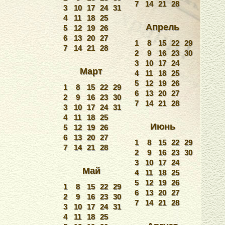
7
14
21
28
3
10
17
24
31
4
11
18
25
Апрель
5
12
19
26
6
13
20
27
1
8
15
22
29
7
14
21
28
2
9
16
23
30
3
10
17
24
Март
4
11
18
25
5
12
19
26
1
8
15
22
29
6
13
20
27
2
9
16
23
30
7
14
21
28
3
10
17
24
31
4
11
18
25
Июнь
5
12
19
26
6
13
20
27
1
8
15
22
29
7
14
21
28
2
9
16
23
30
3
10
17
24
Май
4
11
18
25
5
12
19
26
1
8
15
22
29
6
13
20
27
2
9
16
23
30
7
14
21
28
3
10
17
24
31
4
11
18
25