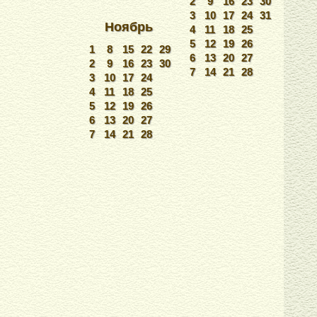
2
9
16
23
30
3
10
17
24
31
Ноябрь
4
11
18
25
5
12
19
26
1
8
15
22
29
6
13
20
27
2
9
16
23
30
7
14
21
28
3
10
17
24
4
11
18
25
5
12
19
26
6
13
20
27
7
14
21
28