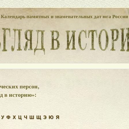
Календарь памятных и знаменательных дат юга России
ческих персон,
д в историю»:
У
Ф
Х
Ц
Ч
Ш
Щ
Э
Ю
Я