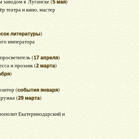
 заводом в Луганске (
)
5 мая
ёр театра и кино, мастер
)
исок литературы
ого императора
-просветитель (
)
17 апреля
есса и прозаик (
)
2 марта
)
абря
озитор (
)
события января
кружка (
)
29 марта
рополит Екатеринодарский и