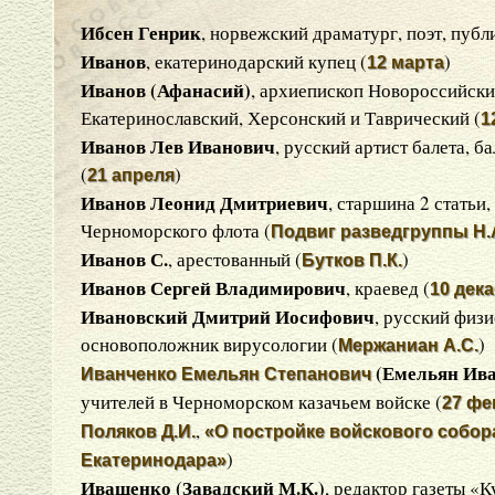
Ибсен Генрик
, норвежский драматург, поэт, публ
Иванов
, екатеринодарский купец (
)
12 марта
Иванов (Афанасий)
, архиепископ Новороссийски
Екатеринославский, Херсонский и Таврический (
1
Иванов Лев Иванович
, русский артист балета, б
(
)
21 апреля
Иванов Леонид Дмитриевич
, старшина 2 статьи
Черноморского флота (
Подвиг разведгруппы Н.
Иванов С.
, арестованный (
)
Бутков П.К.
Иванов Сергей Владимирович
, краевед (
10 дек
Ивановский Дмитрий Иосифович
, русский физ
основоположник вирусологии (
)
Мержаниан А.С.
(Емельян Ив
Иванченко Емельян Степанович
учителей в Черноморском казачьем войске (
27 фе
,
Поляков Д.И.
«О постройке войскового собор
)
Екатеринодара»
Иващенко (Завадский М.К.)
, редактор газеты «К