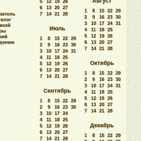
Август
5
12
19
26
6
13
20
27
1
8
15
22
29
затель
7
14
21
28
2
9
16
23
30
талог
3
10
17
24
31
исей
Июль
4
11
18
25
уры
5
12
19
26
фий
1
8
15
22
29
едению
6
13
20
27
2
9
16
23
30
7
14
21
28
3
10
17
24
31
4
11
18
25
Октябрь
5
12
19
26
6
13
20
27
1
8
15
22
29
7
14
21
28
2
9
16
23
30
3
10
17
24
31
Сентябрь
4
11
18
25
5
12
19
26
1
8
15
22
29
6
13
20
27
2
9
16
23
30
7
14
21
28
3
10
17
24
4
11
18
25
Декабрь
5
12
19
26
6
13
20
27
1
8
15
22
29
7
14
21
28