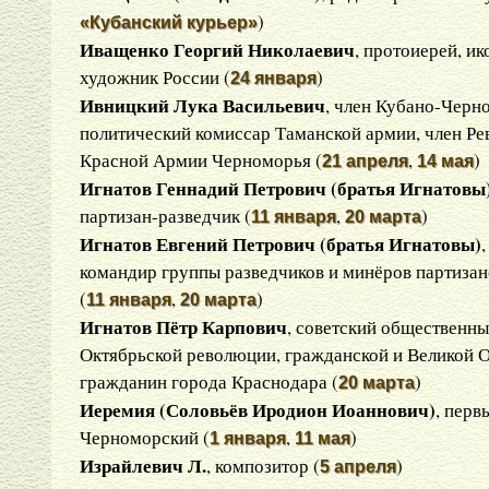
)
«Кубанский курьер»
Иващенко Георгий Николаевич
, протоиерей, и
художник России (
)
24 января
Ивницкий Лука Васильевич
, член Кубано-Черн
политический комиссар Таманской армии, член Ре
Красной Армии Черноморья (
,
)
21 апреля
14 мая
Игнатов Геннадий Петрович (братья Игнатовы
партизан-разведчик (
,
)
11 января
20 марта
Игнатов Евгений Петрович (братья Игнатовы)
командир группы разведчиков и минёров партизан
(
,
)
11 января
20 марта
Игнатов Пётр Карпович
, советский общественны
Октябрьской революции, гражданской и Великой О
гражданин города Краснодара (
)
20 марта
Иеремия (Соловьёв Иродион Иоаннович)
, перв
Черноморский (
,
)
1 января
11 мая
Израйлевич Л.
, композитор (
)
5 апреля