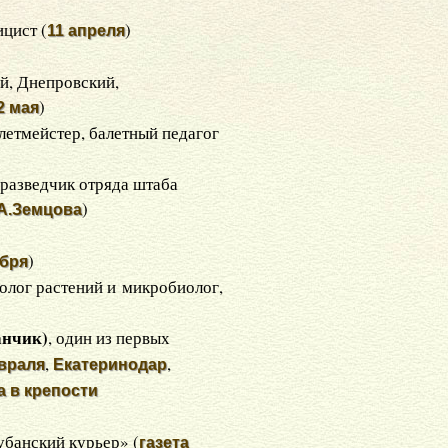
ицист (
)
11 апреля
й, Днепровский,
)
2 мая
алетмейстер, балетный педагог
, разведчик отряда штаба
)
А.Земцова
)
абря
иолог растений и микробиолог,
анчик)
, один из первых
,
,
враля
Екатеринодар
а в крепости
убанский курьер» (
газета