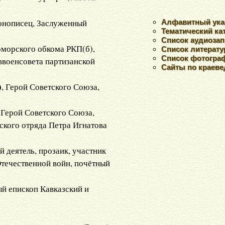
конописец, Заслуженный
Алфавитный ука
Тематический ка
Список аудиозап
оморского обкома РКП(б),
Список литерат
Список фотогра
ввоенсовета партизанской
Сайты по краев
)
, Герой Советского Союза,
, Герой Советского Союза,
ского отряда Петра Игнатова
й деятель, прозаик, участник
течественной войн, почётный
ый епископ Кавказский и